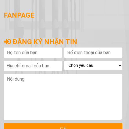
FANPAGE
ĐĂNG KÝ NHẬN TIN
Họ
Số
Nội
tên
điện
du
của
thoại
bạn
của
Địa
bạn
chỉ
email
của
bạn
Gửi