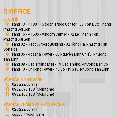
G OFFICE
ĐỊA CHỈ:
Tầng 19 - P.1901 - Saigon Trade Center - 37 Tôn Đức Thắng,
Phường Sài Gòn
Tầng 15 - P.1505 - Vincom Center - 72 Lê Thánh Tôn,
Phường Sài Gòn
Tầng 02 - Hado Airport Building - 02 Hồng Hà, Phường Tân
Sơn Hòa
Tầng 06 - Rosana Tower - 60 Nguyễn Đình Chiểu, Phường
Tân Định
Tầng 08 - Cao Thắng Mall - 19 Cao Thắng, Phường Bàn Cờ
Tầng 10 - Citilight Tower - 45 Võ Thị Sáu, Phường Tân Định
BỘ PHẬN KINH DOANH:
028 222 00 919
0932 698 138
(Mobifone)
0932 103 138
(Mobifone)
BỘ PHẬN CHĂM SÓC KHÁCH HÀNG:
028 222 00 911
support@goffice.vn