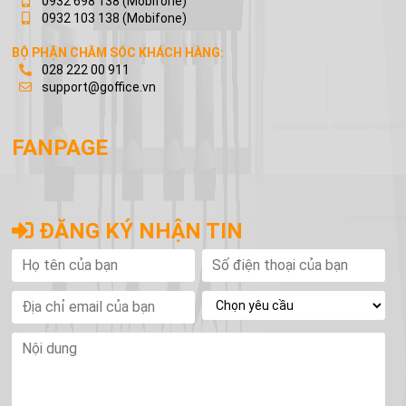
0932 698 138
(Mobifone)
0932 103 138
(Mobifone)
BỘ PHẬN CHĂM SÓC KHÁCH HÀNG:
028 222 00 911
support@goffice.vn
FANPAGE
ĐĂNG KÝ NHẬN TIN
Họ
Số
Nội
tên
điện
du
của
thoại
bạn
của
Địa
bạn
chỉ
email
của
bạn